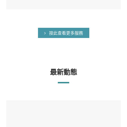
按此查看更多服務
最新動態