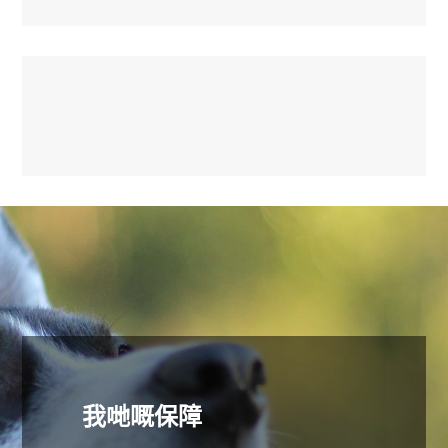
我哋嘅保障